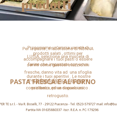
prodotti
Proponiamo un'ampia varietà di
Per la pasta , il laboratorio di NONNA
prodotti salati , ottimi per
LUISA, seleziona una miscela di
accompagnare i tuoi pasti o essere
farine che, impastate con uova
serviti come gustosi stuzzichini
fresche, danno vita ad una sfoglia
durante i tuoi aperitivi . Le nostre
PASTA FRESCA E AL FORNO
morbida ed elastica dal sapore
miscele garantiscono una
consistenza ed un sapore unico .
prelibato , priva di qualsiasi
retrogusto.
R TE s.r.l. - Via R. Boselli, 77 - 29122 Piacenza - Tel. 0523-579727 mail: info@
Partita IVA 01635880337 -Iscr. R.E.A. n. PC-179296